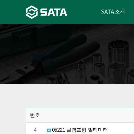
SATA 소개
번호
4
05221 클램프형 멀티미터