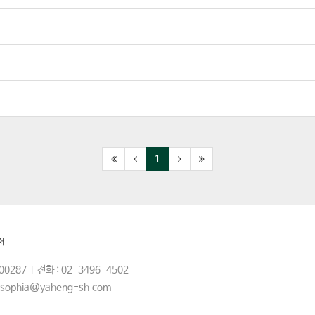
1
전
00287
전화 : 02-3496-4502
|
: sophia@yaheng-sh.com