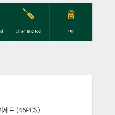
ol
Other Hand Tool
DIY
세트 (46PCS)