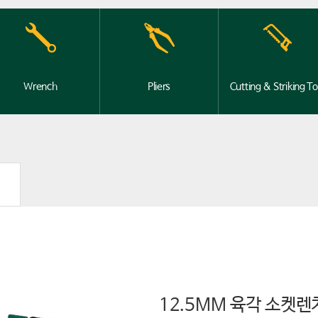
Wrench
Pliers
Cutting & Striking To
12.5MM 육각 소켓렌치