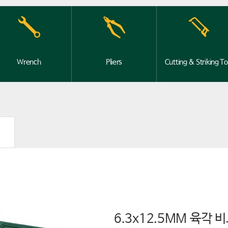
Wrench
Pliers
Cutting & Striking To
6.3x12.5MM 육각 