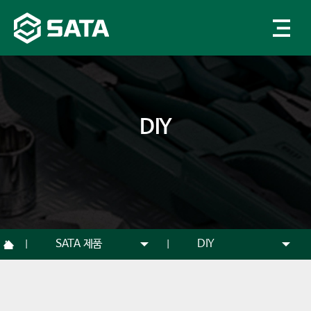
DIY
SATA 제품
DIY