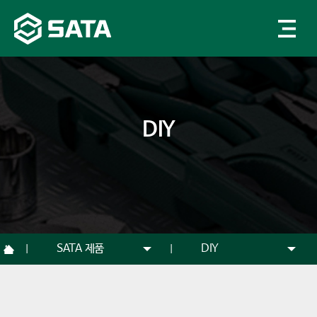
DIY
SATA 제품
DIY