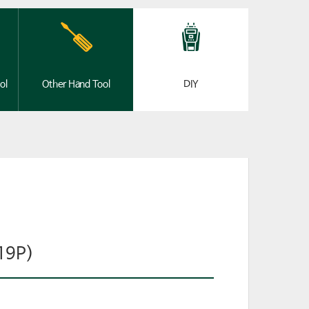
ol
Other Hand Tool
DIY
9P)