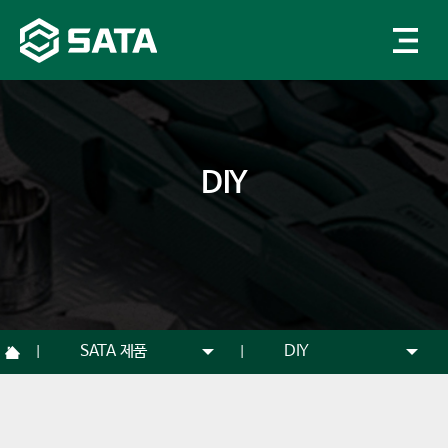
DIY
SATA 제품
DIY