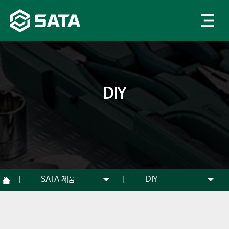
DIY
SATA 제품
DIY