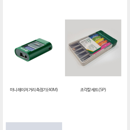
미니 레이저 거리 측정기(40M)
조각칼 세트(5P)