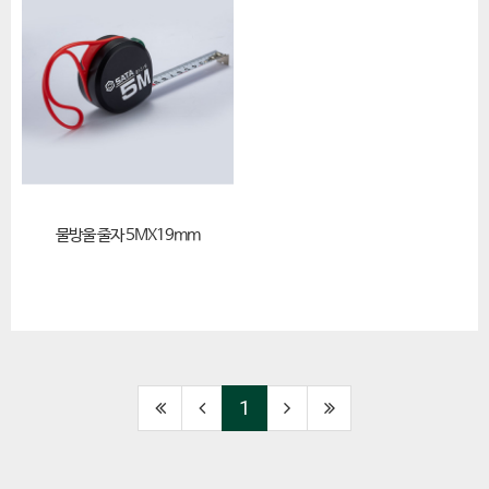
물방울 줄자 5MX19mm
1