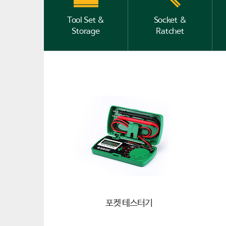
Tool Set &
Socket &
Storage
Ratchet
포켓 테스터기