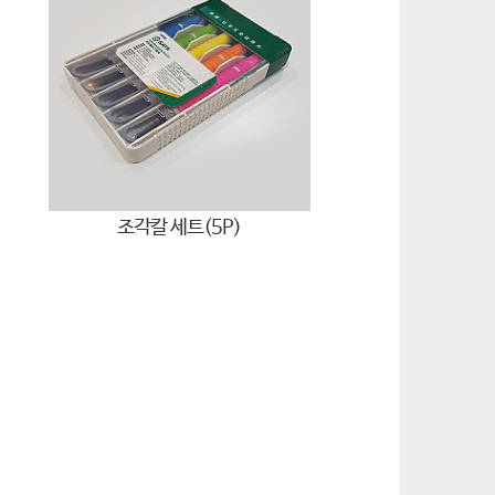
조각칼 세트(5P)