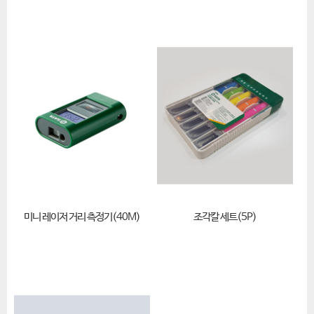
미니 레이저 거리 측정기(40M)
조각칼 세트(5P)