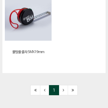
물방울 줄자 5MX19mm
1