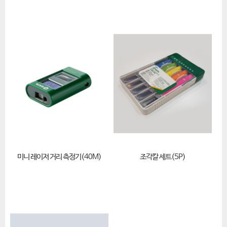
미니 레이저 거리 측정기(40M)
조각칼 세트(5P)