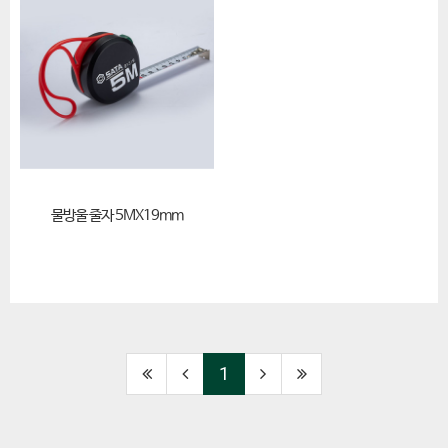
물방울 줄자 5MX19mm
1